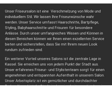
Unser Friseursalon ist eine Verschmelzung von Mode und
individuellem Stil. Wir lassen Ihre Friseurwünsche wahr
werden. Unser Service umfasst Haarschnitte, Bartpflege,
Styling, Babyhaarschnitte und Frisuren für besondere
Anlässe. Durch unser umfangreiches Wissen und Können in
diesen Bereichen können wir Ihnen einen exzellenten Service
bieten und sicherstellen, dass Sie mit Ihrem neuen Look
rundum zufrieden sind.
Ein weiterer Vorteil unseres Salons ist die zentrale Lage in
Kassel. Sie erreichen uns von jedem Punkt der Stadt aus.
Unser erfahrenes Friseur- und Stylistenteam sorgt für einen
angenehmen und entspannten Aufenthalt in unserem Salon.
Unser Arbeitsplatz ist ein gemütlicher und durchdachter
Barber. Kassel ist die Stadt, in der wir arbeiten und in der wir
seit vielen Jahren unsere Kundinnen und Kunden begrüßen
dürfen.
Wir wissen, dass jeder Kunde einzigartig ist, deshalb bieten
wir Ihnen eine persönliche Beratung und eine individuelle