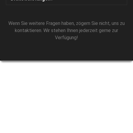
Wenn Sie weitere Fragen haben, zögern Sie nicht, uns zu
kontaktieren. Wir stehen Ihnen jederzeit gerne zur
Verfügung!
PROFESSIONELLES TEAM
WARTET AUF DICH
Meine Mission ist es, meinen Kunden eine professionelle,
entspannende und angenehme Pflegeerfahrung zu bieten, die
sie am Ende gut aussehen und sich gut fühlen lässt. Ich