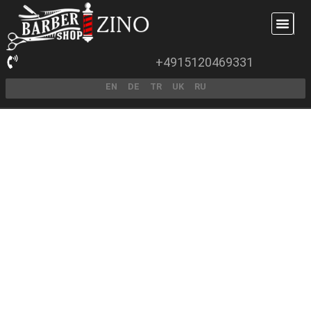
+4915120469331
EN
DE
TR
UK
RU