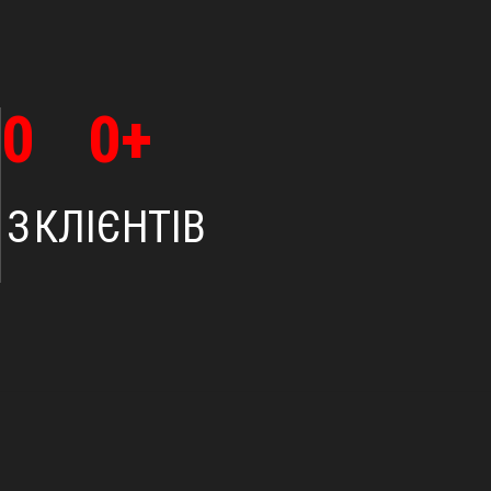
0
0
+
З
КЛІЄНТІВ