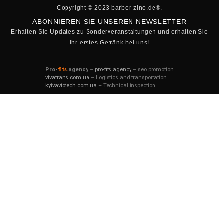
Copyright © 2023 barber-zino.de®.
ABONNIEREN SIE UNSEREN NEWSLETTER
Erhalten Sie Updates zu Sonderveranstaltungen und erhalten Sie
Ihr erstes Getränk bei uns!
Pro-
fits
.agency
–
pro-fits.agency
– seo promotion
vivatrans.com.ua
– Logistics and transportation
kyivavtotech.com.ua
– Technical inspection