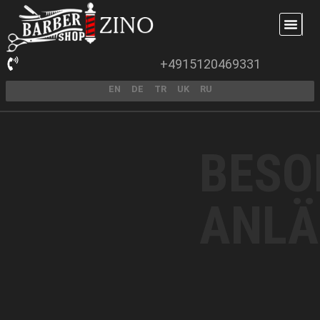
+4915120469331
EN
DE
TR
UK
RU
BESO
ANLÄ