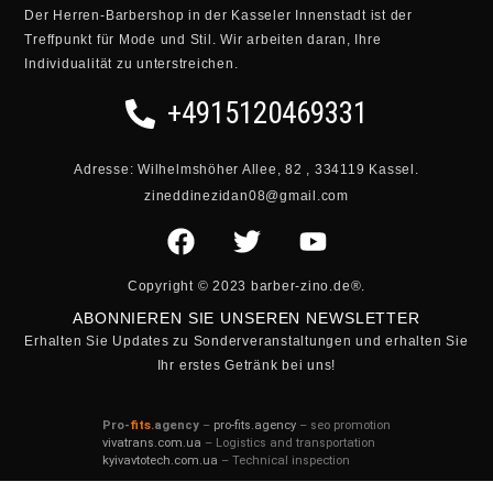
Der Herren-Barbershop in der Kasseler Innenstadt ist der
Treffpunkt für Mode und Stil. Wir arbeiten daran, Ihre
Individualität zu unterstreichen.
+4915120469331
Adresse: Wilhelmshöher Allee, 82 , 334119 Kassel.
zineddinezidan08@gmail.com
Copyright © 2023 barber-zino.de®.
ABONNIEREN SIE UNSEREN NEWSLETTER
Erhalten Sie Updates zu Sonderveranstaltungen und erhalten Sie
Ihr erstes Getränk bei uns!
Pro-
fits
.agency
–
pro-fits.agency
– seo promotion
vivatrans.com.ua
– Logistics and transportation
kyivavtotech.com.ua
– Technical inspection