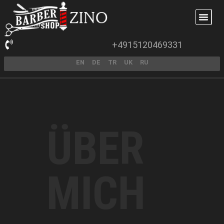
+4915120469331
EN
DE
TR
UK
RU
ÜBER
MICH