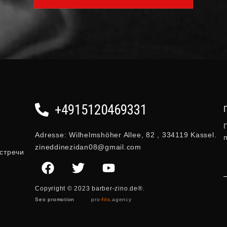
+4915120469331
Adresse: Wilhelmshöher Allee, 82 , 334119 Kassel.
zineddinezidan08@gmail.com
стречи
Copyright © 2023 barber-zino.de®.
Seo promotion
pro-
fits
.agency